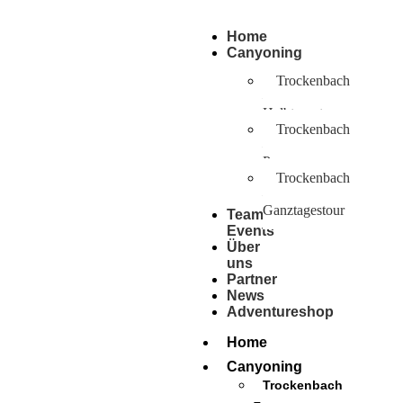
Home
Canyoning
Trockenbach
–
Halbtagestour
Trockenbach
–
Pro
Trockenbach
–
Ganztagestour
Team
Events
Über
uns
Partner
News
Adventureshop
BOOK ADVENTURE
Home
Canyoning
Trockenbach
–