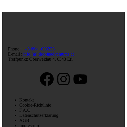
Phone :
+43 664 1033333
E-mail :
info (at) dropinadventures.at
Treffpunkt: Oberweidau 4, 6343 Erl
Kontakt
Cookie-Richtlinie
F.A.Q
Datenschutzerklärung
AGB
Impressum