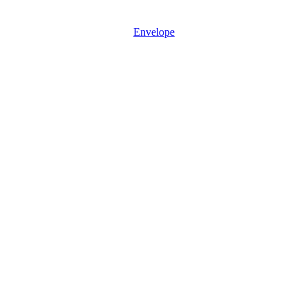
Mon - Sun: 08:30 – 17:30
Envelope