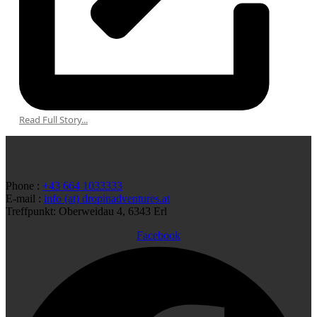
Read Full Story...
Phone :
+43 664 1033333
E-mail :
info (at) dropinadventures.at
Treffpunkt: Oberweidau 4, 6343 Erl
Facebook