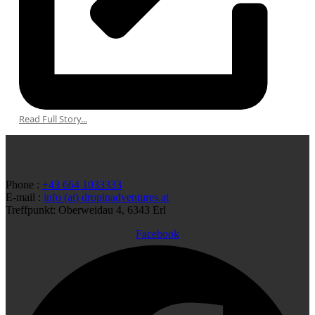
Read Full Story...
Phone :
+43 664 1033333
E-mail :
info (at) dropinadventures.at
Treffpunkt: Oberweidau 4, 6343 Erl
Facebook