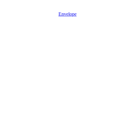
Mon - Sun: 08:30 – 17:30
Envelope