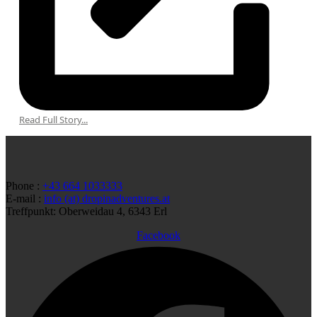
Read Full Story...
Phone :
+43 664 1033333
E-mail :
info (at) dropinadventures.at
Treffpunkt: Oberweidau 4, 6343 Erl
Facebook