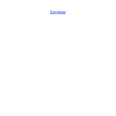
Mon - Sun: 08:30 – 17:30
Envelope