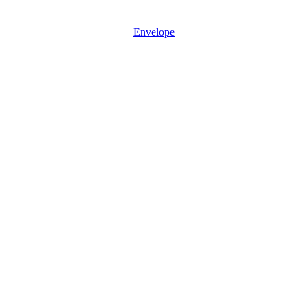
Mon - Sun: 08:30 – 17:30
Envelope