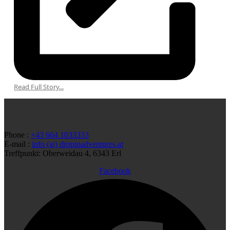
Read Full Story...
Phone :
+43 664 1033333
E-mail :
info (at) dropinadventures.at
Treffpunkt: Oberweidau 4, 6343 Erl
Facebook