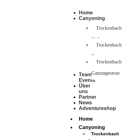
Home
Canyoning
Trockenbach
–
Halbtagestour
Trockenbach
–
Pro
Trockenbach
–
Ganztagestour
Team
Events
Über
uns
Partner
News
Adventureshop
BOOK ADVENTURE
Home
Canyoning
Trockenbach
–