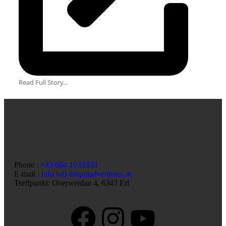
Read Full Story...
Phone :
+43 664 1033333
E-mail :
info (at) dropinadventures.at
Treffpunkt: Oberweidau 4, 6343 Erl