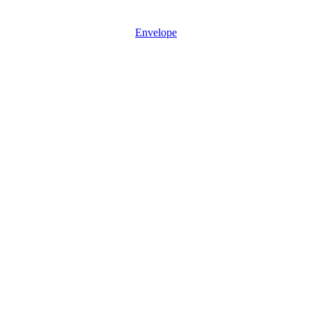
Mon - Sun: 08:30 – 17:30
Envelope