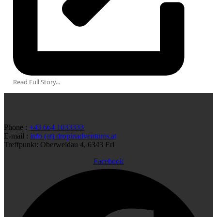
Read Full Story...
Phone :
+43 664 1033333
E-mail :
info (at) dropinadventures.at
Treffpunkt: Oberweidau 4, 6343 Erl
Facebook