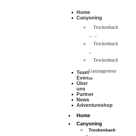
Home
Canyoning
Trockenbach
–
Halbtagestour
Trockenbach
–
Pro
Trockenbach
–
Ganztagestour
Team
Events
Über
uns
Partner
News
Adventureshop
BOOK ADVENTURE
Home
Canyoning
Trockenbach
–