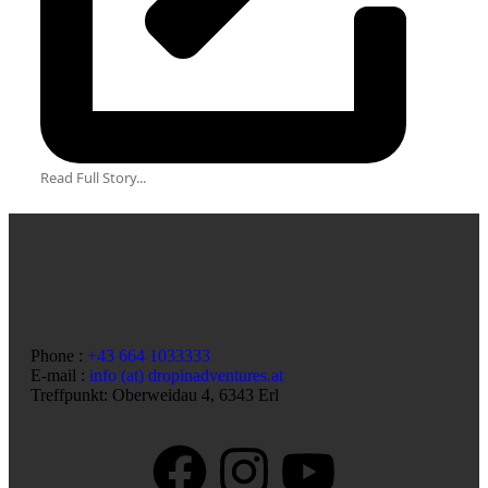
Read Full Story...
Phone :
+43 664 1033333
E-mail :
info (at) dropinadventures.at
Treffpunkt: Oberweidau 4, 6343 Erl