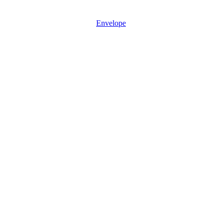
Mon - Sun: 08:30 – 17:30
Envelope