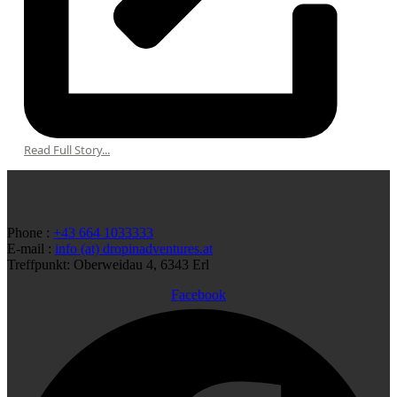
Read Full Story...
Phone :
+43 664 1033333
E-mail :
info (at) dropinadventures.at
Treffpunkt: Oberweidau 4, 6343 Erl
Facebook