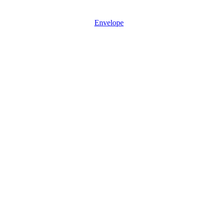
Mon - Sun: 08:30 – 17:30
Envelope