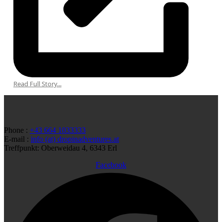
Read Full Story...
Phone :
+43 664 1033333
E-mail :
info (at) dropinadventures.at
Treffpunkt: Oberweidau 4, 6343 Erl
Facebook