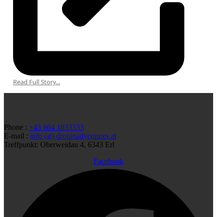
Read Full Story...
Phone :
+43 664 1033333
E-mail :
info (at) dropinadventures.at
Treffpunkt: Oberweidau 4, 6343 Erl
Facebook