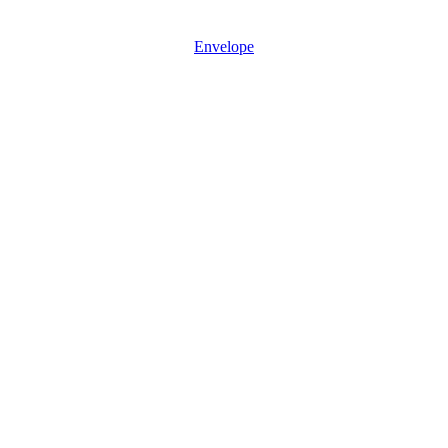
Mon - Sun: 08:30 – 17:30
Envelope