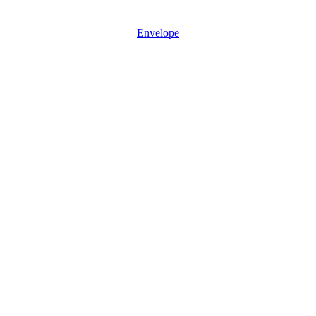
Mon - Sun: 08:30 – 17:30
Envelope