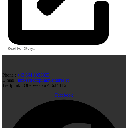
Read Full Story...
Phone :
+43 664 1033333
E-mail :
info (at) dropinadventures.at
Treffpunkt: Oberweidau 4, 6343 Erl
Facebook