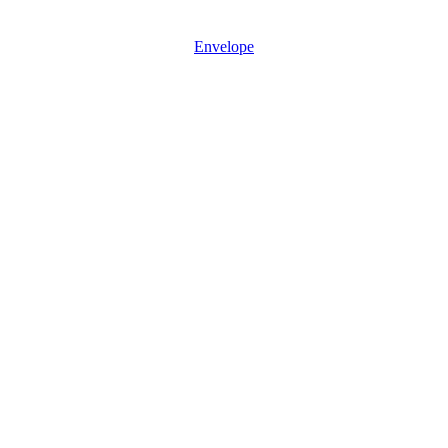
Mon - Sun: 08:30 – 17:30
Envelope