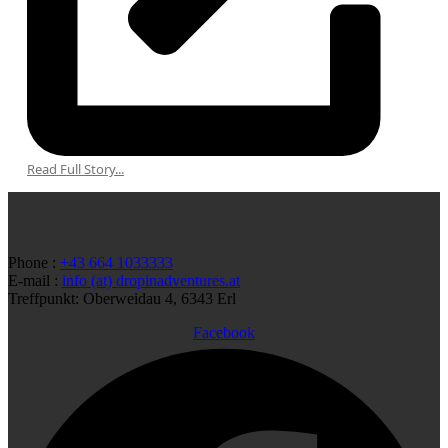
Read Full Story...
Phone :
+43 664 1033333
E-mail :
info (at) dropinadventures.at
Treffpunkt: Oberweidau 4, 6343 Erl
Facebook