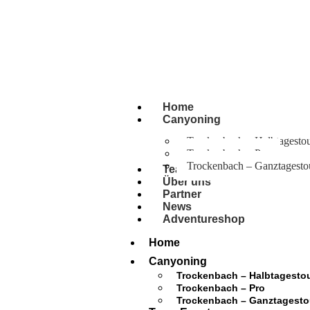
+43 664 1033333
info (at) dropinadventures.at
Home
Canyoning
Trockenbach – Halbtagesto
Trockenbach – Pro
Trockenbach – Ganztagesto
Team Events
Über uns
Partner
News
Adventureshop
Home
Canyoning
Trockenbach – Halbtagesto
Trockenbach – Pro
Trockenbach – Ganztagesto