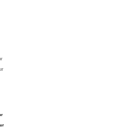
Mon - Sun: 08:30 – 17:30
ur
ur
ur
ur