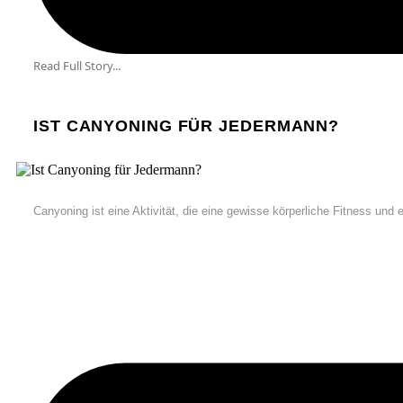
Read Full Story...
IST CANYONING FÜR JEDERMANN?
Canyoning ist eine Aktivität, die eine gewisse körperliche Fitness und 