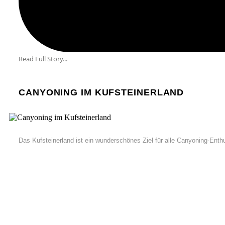
Read Full Story...
CANYONING IM KUFSTEINERLAND
Das Kufsteinerland ist ein wunderschönes Ziel für alle Canyoning-Enthu