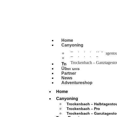
+43 664 1033333
info (at) dropinadventures.at
Home
Canyoning
Trockenbach – Halbtagesto
Trockenbach – Pro
Trockenbach – Ganztagesto
Team Events
Über uns
Partner
News
Adventureshop
Home
Canyoning
Trockenbach – Halbtagesto
Trockenbach – Pro
Trockenbach – Ganztagesto