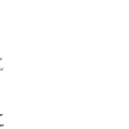
Mon - Sun: 08:30 – 17:30
ur
ur
ur
ur