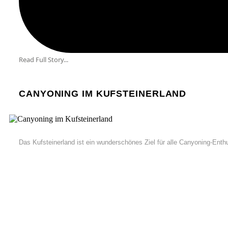
Read Full Story...
CANYONING IM KUFSTEINERLAND
Das Kufsteinerland ist ein wunderschönes Ziel für alle Canyoning-Enthu