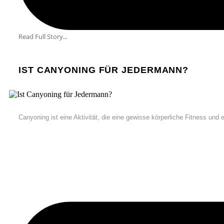
Read Full Story...
IST CANYONING FÜR JEDERMANN?
Canyoning ist eine Aktivität, die eine gewisse körperliche Fitness und 